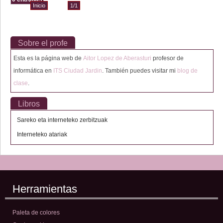
Inicio
1/1
Sobre el profe
Esta es la página web de
Aitor Lopez de Aberasturi
profesor de
informática en
ITS Ciudad Jardin
. También puedes visitar mi
blog de
clase
.
Libros
Sareko eta interneteko zerbitzuak
Interneteko atariak
Herramientas
Paleta de colores