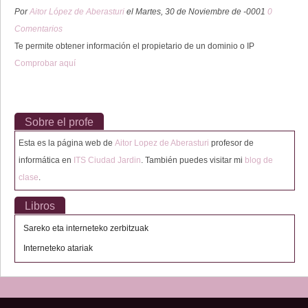
Por
Aitor López de Aberasturi
el Martes, 30 de Noviembre de -0001
0
Comentarios
Te permite obtener información el propietario de un dominio o IP
Comprobar aquí
Sobre el profe
Esta es la página web de
Aitor Lopez de Aberasturi
profesor de
informática en
ITS Ciudad Jardin
. También puedes visitar mi
blog de
clase
.
Libros
Sareko eta interneteko zerbitzuak
Interneteko atariak