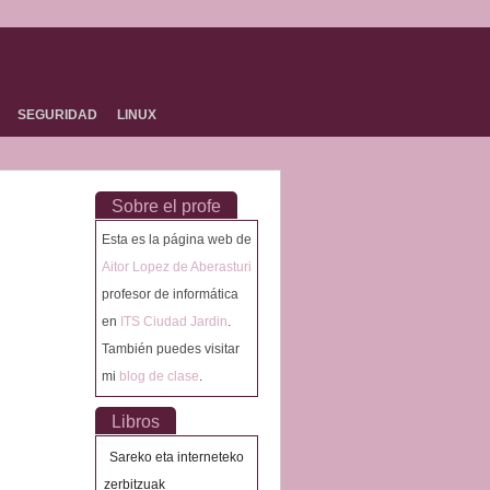
SEGURIDAD
LINUX
Sobre el profe
Esta es la página web de
Aitor Lopez de Aberasturi
profesor de informática
en
ITS Ciudad Jardin
.
También puedes visitar
mi
blog de clase
.
Libros
Sareko eta interneteko
zerbitzuak