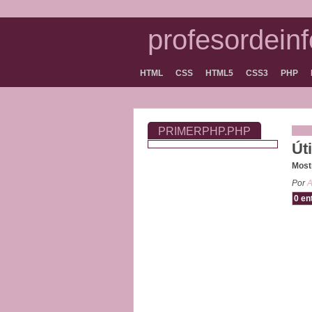
profesordein
HTML
CSS
HTML5
CSS3
PHP
PRIMERPHP.PHP
Út
Mostr
Por
A
0 en