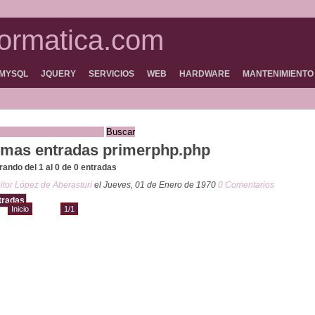
formatica.com
MYSQL
JQUERY
SERVICIOS
WEB
HARDWARE
MANTENIMIENTO
imas entradas primerphp.php
ando del 1 al 0 de 0 entradas
itor López de Aberasturi
el Jueves, 01 de Enero de 1970
0 Comentarios
tradas
Inicio
1/1