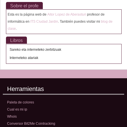
Sobre el profe
Esta es la página web de
Aitor Lopez de Aberasturi
profesor de
informática en
ITS Ciudad Jardin
. También puedes visitar mi
blog de
clase
.
Libros
Sareko eta interneteko zerbitzuak
Interneteko atariak
Herramientas
Paleta de colores
Cual es mi ip
Whois
Conversor Bit2Me Cointracking