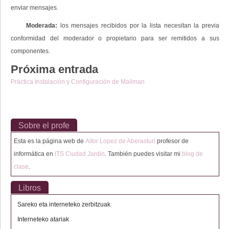
enviar mensajes.
Moderada:
los mensajes recibidos por la lista necesitan la previa
conformidad del moderador o propietario para ser remitidos a sus
componentes.
Próxima entrada
Práctica Instalación y Configuración de Mailman
Sobre el profe
Esta es la página web de
Aitor Lopez de Aberasturi
profesor de
informática en
ITS Ciudad Jardin
. También puedes visitar mi
blog de
clase
.
Libros
Sareko eta interneteko zerbitzuak
Interneteko atariak