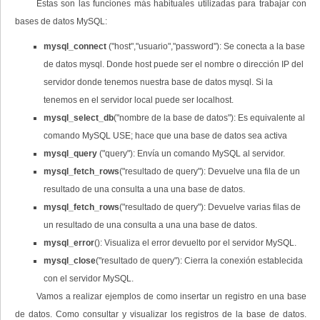
Estas son las funciones más habituales utilizadas para trabajar con
bases de datos MySQL:
mysql_connect
("host","usuario","password"): Se conecta a la base
de datos mysql. Donde host puede ser el nombre o dirección IP del
servidor donde tenemos nuestra base de datos mysql. Si la
tenemos en el servidor local puede ser localhost.
mysql_select_db
("nombre de la base de datos"): Es equivalente al
comando MySQL USE; hace que una base de datos sea activa
mysql_query
("query"): Envía un comando MySQL al servidor.
mysql_fetch_rows
("resultado de query"): Devuelve una fila de un
resultado de una consulta a una una base de datos.
mysql_fetch_rows
("resultado de query"): Devuelve varias filas de
un resultado de una consulta a una una base de datos.
mysql_error
(): Visualiza el error devuelto por el servidor MySQL.
mysql_close
("resultado de query"): Cierra la conexión establecida
con el servidor MySQL.
Vamos a realizar ejemplos de como insertar un registro en una base
de datos. Como consultar y visualizar los registros de la base de datos.