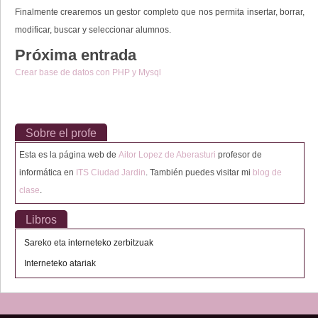
Finalmente crearemos un gestor completo que nos permita insertar, borrar,
modificar, buscar y seleccionar alumnos.
Próxima entrada
Crear base de datos con PHP y Mysql
Sobre el profe
Esta es la página web de
Aitor Lopez de Aberasturi
profesor de
informática en
ITS Ciudad Jardin
. También puedes visitar mi
blog de
clase
.
Libros
Sareko eta interneteko zerbitzuak
Interneteko atariak